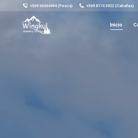
+569 66364494 (Pesca)
+569 8174 3922 (Cabañas)
Inicio
C