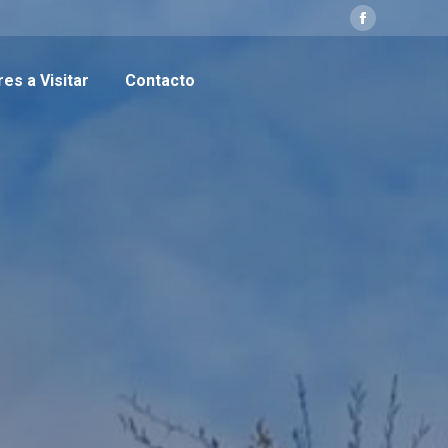
Facebook
page
es a Visitar
Contacto
opens
in
new
window