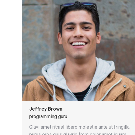
Jeffrey Brown
programming guru
Glavi amet ritnisl libero molestie ante ut fringilla
purus eros quis glavrid from dolor amet iquam