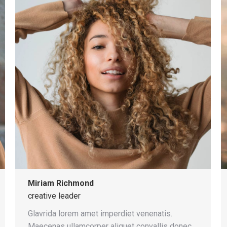
Miriam Richmond
creative leader
Glavrida lorem amet imperdiet venenatis.
Maecenas ullamcorper aliquet convallis donec