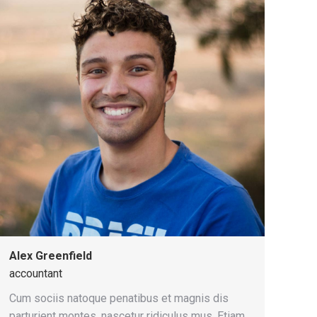
Alex Greenfield
accountant
Cum sociis natoque penatibus et magnis dis
parturient montes, nascetur ridiculus mus. Etiam