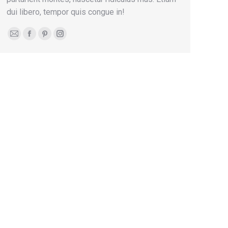
dui libero, tempor quis congue in!
E-
Facebook
Pinterest
Instagram
mail