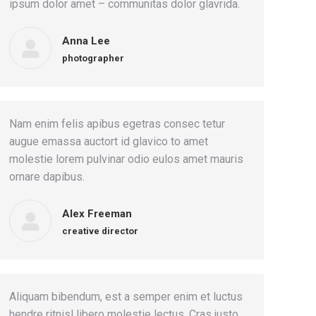
ipsum dolor amet – communitas dolor glavrida.
Anna Lee
photographer
Nam enim felis apibus egetras consec tetur
augue emassa auctort id glavico to amet
molestie lorem pulvinar odio eulos amet mauris
ornare dapibus.
Alex Freeman
creative director
Aliquam bibendum, est a semper enim et luctus
hendre ritnisl libero molestie lectus. Cras justo