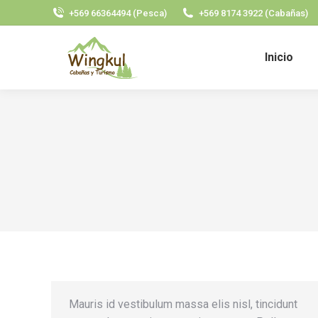
+569 66364494 (Pesca)
+569 8174 3922 (Cabañas)
Inicio
Mauris id vestibulum massa elis nisl, tincidunt