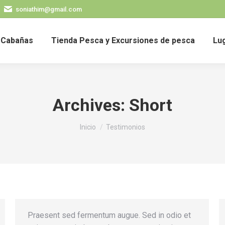
soniathim@gmail.com
Cabañas
Tienda Pesca y Excursiones de pesca
Lug
Archives:
Short
Estás aquí:
Inicio
Testimonios
Praesent sed fermentum augue. Sed in odio et