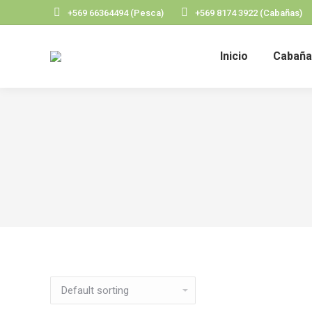
+569 66364494 (Pesca)
+569 8174 3922 (Cabañas)
Inicio
Cabaña