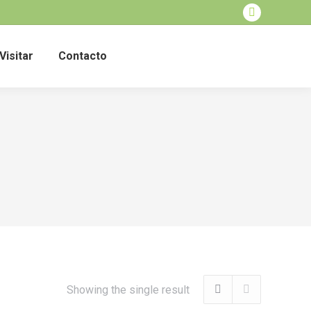
Facebook
page
Visitar
Contacto
opens
in
new
window
Showing the single result