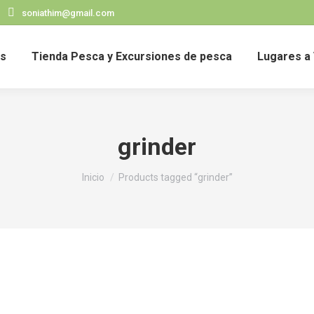
soniathim@gmail.com
s
Tienda Pesca y Excursiones de pesca
Lugares a 
grinder
Estás aquí:
Inicio
Products tagged “grinder”