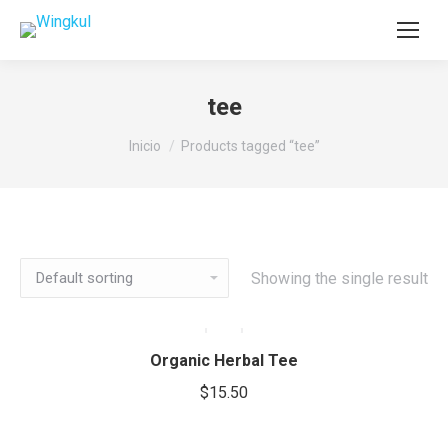
tee
Estás aquí:
Inicio
Products tagged “tee”
Showing the single result
Organic Herbal Tee
$
15.50