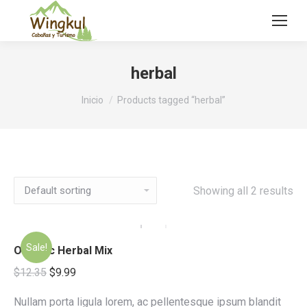
herbal
Estás aquí:
Inicio
Products tagged “herbal”
Showing all 2 results
Sale!
Organic Herbal Mix
$
12.35
$
9.99
Nullam porta ligula lorem, ac pellentesque ipsum blandit