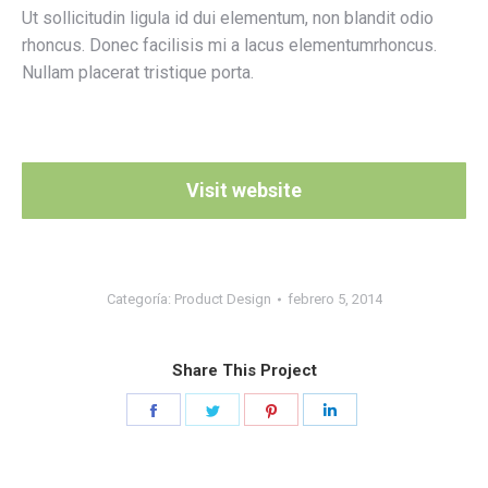
Ut sollicitudin ligula id dui elementum, non blandit odio
rhoncus. Donec facilisis mi a lacus elementumrhoncus.
Nullam placerat tristique porta.
Visit website
Categoría:
Product Design
febrero 5, 2014
Share This Project
Share
Share
Share
Share
on
on
on
on
Facebook
Twitter
Pinterest
LinkedIn