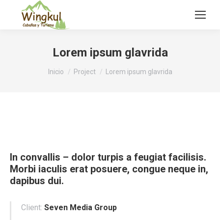
Lorem ipsum glavrida
Estás aquí:
Inicio
Project
Lorem ipsum glavrida
In convallis – dolor turpis a feugiat facilisis.
Morbi iaculis erat posuere, congue neque in,
dapibus dui.
Client:
Seven Media Group