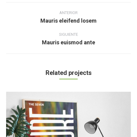
Navegación
entre
ANTERIOR
Mauris eleifend losem
Proyecto
proyectos
anterior
SIGUIENTE
Mauris euismod ante
Proyecto
siguiente
Related projects