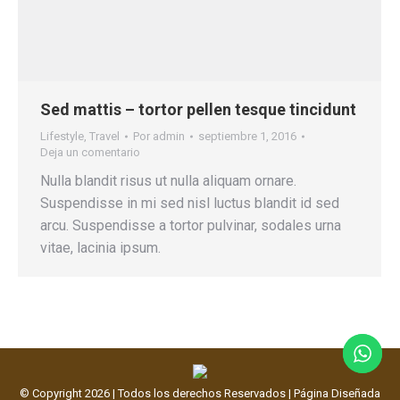
Sed mattis – tortor pellen tesque tincidunt
Lifestyle
,
Travel
Por
admin
septiembre 1, 2016
Deja un comentario
Nulla blandit risus ut nulla aliquam ornare.
Suspendisse in mi sed nisl luctus blandit id sed
arcu. Suspendisse a tortor pulvinar, sodales urna
vitae, lacinia ipsum.
©️ Copyright
2026 | Todos los derechos Reservados | Página Diseñada