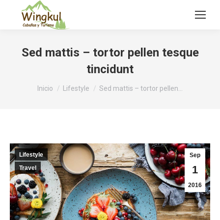
Sed mattis – tortor pellen tesque
tincidunt
Estás aquí:
Inicio
Lifestyle
Sed mattis – tortor pellen…
Lifestyle
Sep
1
Travel
2016