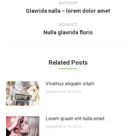
entre
ANTERIOR
Glavrida nalla – lorem dolor amet
Publicación
publicaciones
anterior:
SIGUIENTE
Nulla glavrida floris
Publicación
siguiente:
Related Posts
Vivamus aliquam ictum
septiembre 20, 2016
Lorem ipsum elit nulla emet
septiembre 19, 2016