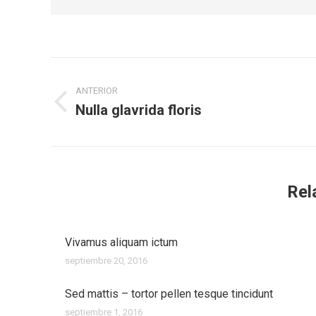
Navegación
entre
ANTERIOR
Nulla glavrida floris
Publicación
publicaciones
anterior:
Rel
Vivamus aliquam ictum
septiembre 20, 2016
Sed mattis – tortor pellen tesque tincidunt
septiembre 1, 2016