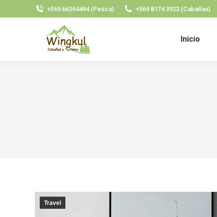
+569 66364494 (Pesca)
+569 8174 3922 (Cabañas)
Inicio
Travel