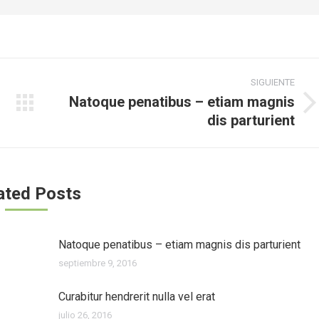
SIGUIENTE
Natoque penatibus – etiam magnis
Publicación
dis parturient
siguiente:
ated Posts
Natoque penatibus – etiam magnis dis parturient
septiembre 9, 2016
Curabitur hendrerit nulla vel erat
julio 26, 2016