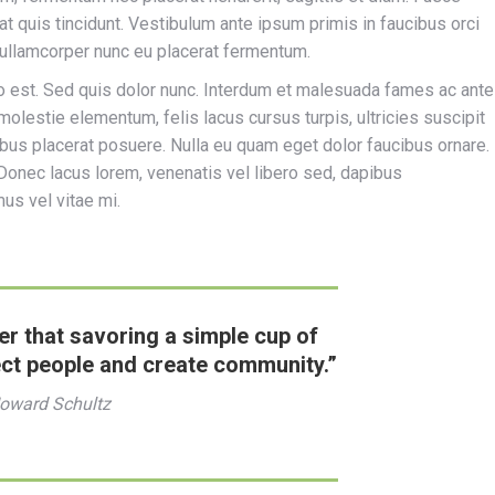
rat quis tincidunt. Vestibulum ante ipsum primis in faucibus orci
 ullamcorper nunc eu placerat fermentum.
sto est. Sed quis dolor nunc. Interdum et malesuada fames ac ante
olestie elementum, felis lacus cursus turpis, ultricies suscipit
ibus placerat posuere. Nulla eu quam eget dolor faucibus ornare.
. Donec lacus lorem, venenatis vel libero sed, dapibus
us vel vitae mi.
er that savoring a simple cup of
ct people and create community.”
oward Schultz