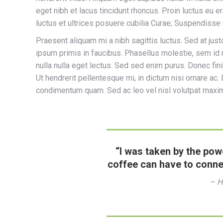
eget nibh et lacus tincidunt rhoncus. Proin luctus eu e
luctus et ultrices posuere cubilia Curae; Suspendisse
Praesent aliquam mi a nibh sagittis luctus. Sed at ju
ipsum primis in faucibus. Phasellus molestie, sem id m
nulla nulla eget lectus. Sed sed enim purus. Donec fin
Ut hendrerit pellentesque mi, in dictum nisi ornare ac
condimentum quam. Sed ac leo vel nisl volutpat maxim
“I was taken by the pow
coffee can have to conne
– H