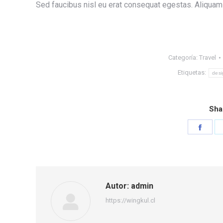
Sed faucibus nisl eu erat consequat egestas. Aliquam
Categoría:
Travel
Etiquetas:
desi
Sha
Shar
on
Face
Autor:
admin
https://wingkul.cl