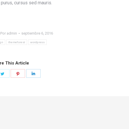
 purus, cursus sed mauris.
Por
admin
septiembre 6, 2016
gn
themeforest
wordpress
re This Article
e
Share
Share
Share
on
on
on
book
Twitter
Pinterest
LinkedIn