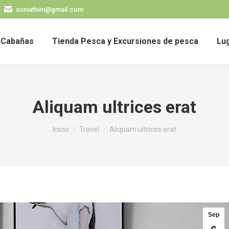
soniathim@gmail.com
Cabañas
Tienda Pesca y Excursiones de pesca
Lug
Aliquam ultrices erat
Estás aquí:
Inicio
Travel
Aliquam ultrices erat
Sep