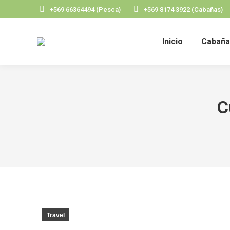
+569 66364494 (Pesca)
+569 8174 3922 (Cabañas)
Inicio
Cabaña
C
Travel