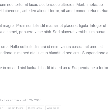
uam nec tortor at lacus scelerisque ultricies. Morbi molestie
quet bibendum, ante leo aliquet tortor, sit amet consectetur metus
iat magna. Proin non blandit massa, et placerat ligula. Integer ut
nia sit amet, posuere vitae nibh. Sed placerat vestibulum purus
urna. Nulla sollicitudin nisi id enim varius cursus sit amet at
pendisse in mi sed nisl luctus blandit id sed arcu. Suspendisse a
e in mi sed nisl luctus blandit id sed arcu. Suspendisse a tortor
l
Por
admin
julio 26, 2016
ign
dream-theme
themeforest
wordpress