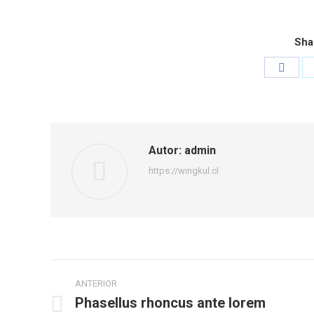
Sha
Share
on
Face
Autor:
admin
https://wingkul.cl
Navegación
ANTERIOR
entre
Phasellus rhoncus ante lorem
Publicación