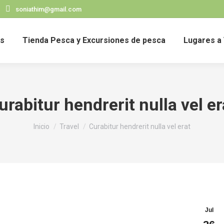
soniathim@gmail.com
s
Tienda Pesca y Excursiones de pesca
Lugares a 
urabitur hendrerit nulla vel er
Estás aquí:
Inicio
Travel
Curabitur hendrerit nulla vel erat
Jul