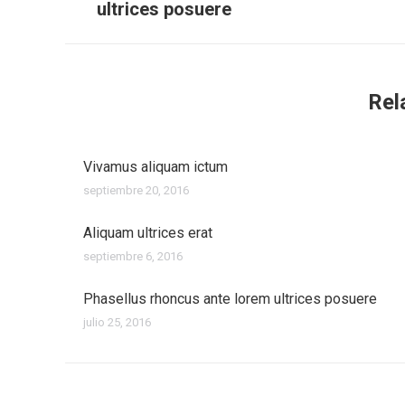
publicaciones
ultrices posuere
anterior:
Rel
Vivamus aliquam ictum
septiembre 20, 2016
Aliquam ultrices erat
septiembre 6, 2016
Phasellus rhoncus ante lorem ultrices posuere
julio 25, 2016