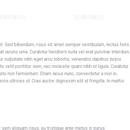
it. Sed bibendum, risus sit amet semper vestibulum, lectus felis
iaculis urna. Curabitur hendrerit nulla vel erat pulvinar interdum.
ur vulputate nibh eget arcu lobortis, venenatis dapibus turpis
usto velit porttitor sem, nec molestie quam nibh id ligula. Curabitur
usto non fermentum. Etiam lacus nunc, consectetur a nisl in,
eros ultrices id. Cras auctor dignissim elit id fringilla. In mattis
t sem aliquam risus, eu tristique ante metus in purus.