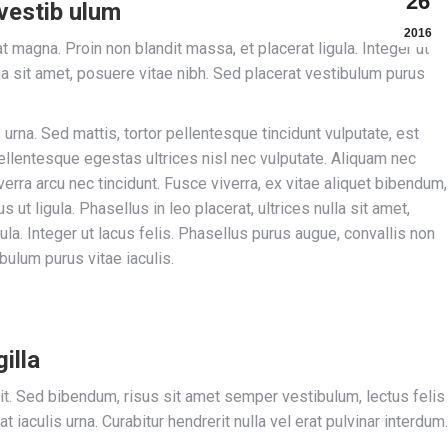
26
vestib ulum
2016
iat magna. Proin non blandit massa, et placerat ligula. Integer ut
nia sit amet, posuere vitae nibh. Sed placerat vestibulum purus
 urna. Sed mattis, tortor pellentesque tincidunt vulputate, est
ellentesque egestas ultrices nisl nec vulputate. Aliquam nec
verra arcu nec tincidunt. Fusce viverra, ex vitae aliquet bibendum,
s ut ligula. Phasellus in leo placerat, ultrices nulla sit amet,
ula. Integer ut lacus felis. Phasellus purus augue, convallis non
bulum purus vitae iaculis.
illa
it. Sed bibendum, risus sit amet semper vestibulum, lectus felis
iaculis urna. Curabitur hendrerit nulla vel erat pulvinar interdum.