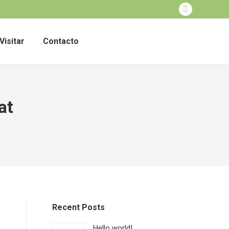
Facebook
page
Visitar
Contacto
opens
in
new
window
at
Recent Posts
Hello world!